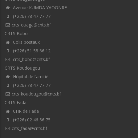
Avenue KUMDA YAOONRE
(+226) 78 47 77 77
crts_ouaga@cnts.bf
CRTS Bobo
Colis postaux
(+226) 51 58 66 12
crts_bobo@cnts.bf
CRTS Koudougou
Hôpital de l’amitié
(+226) 78 47 77 77
crts_koudougou@cnts.bf
CRTS Fada
CHR de Fada
(+226) 02 46 56 75
crts_fada@cnts.bf